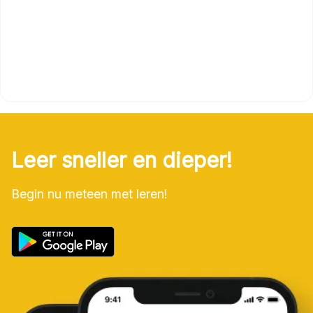
Leer sneller en dieper!
Begin nu meteen met leren!