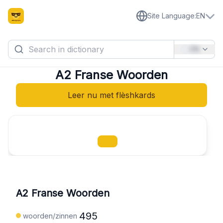
Site Language
:
EN
EN
A2 Franse Woorden
Leer nu met flèshkards
A2 Franse Woorden
495
woorden/zinnen