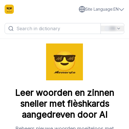
Site Language
:
EN
EN
Leer woorden en zinnen
sneller met flèshkards
aangedreven door AI
Beheers nieuwe woorden moeiteloos met