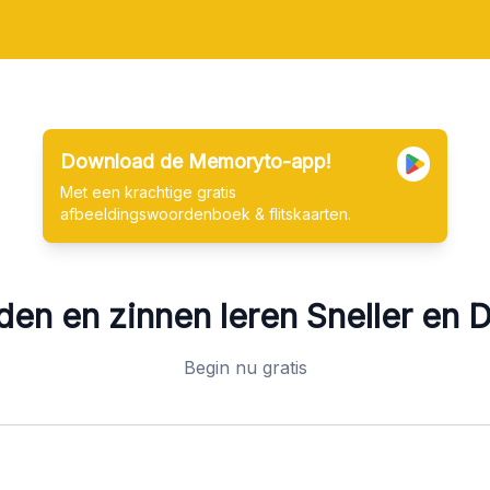
Download de Memoryto-app!
Met een krachtige gratis
afbeeldingswoordenboek & flitskaarten.
en en zinnen leren
Sneller en D
Begin nu gratis