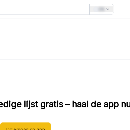
EN
dige lijst gratis – haal de app nu
Download de app