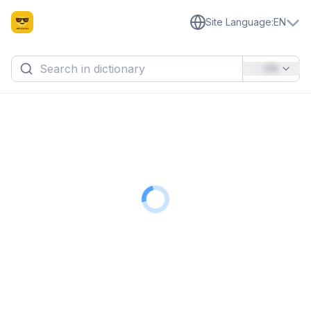
Site Language
:
EN
EN