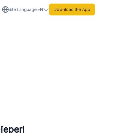
Site Language
:
EN
Download the App
ieper!