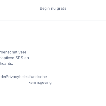
Begin nu gratis
denschat veel
adaptieve SRS en
shcards.
rden
Privacybeleid
Juridische
kennisgeving