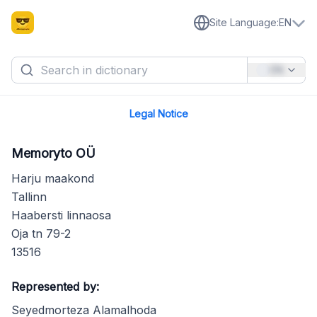
Site Language
:
EN
EN
Legal Notice
Memoryto OÜ
Harju maakond
Tallinn
Haabersti linnaosa
Oja tn 79-2
13516
Represented by:
Seyedmorteza Alamalhoda