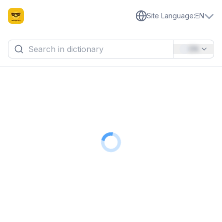
Site Language
:
EN
EN