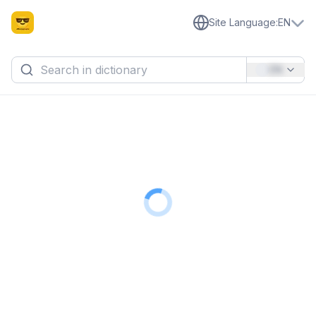
Site Language
:
EN
EN