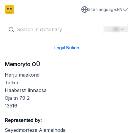
Site Language
:
EN
EN
Legal Notice
Memoryto OÜ
Harju maakond
Tallinn
Haabersti linnaosa
Oja tn 79-2
13516
Represented by:
Seyedmorteza Alamalhoda