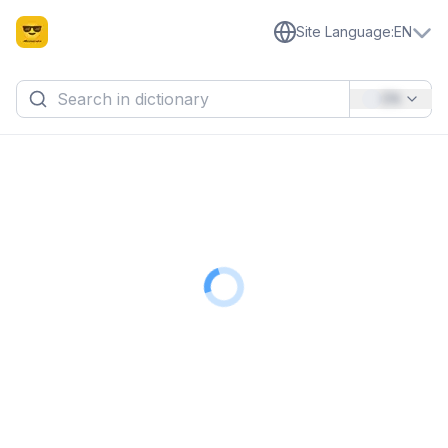
Site Language
:
EN
EN