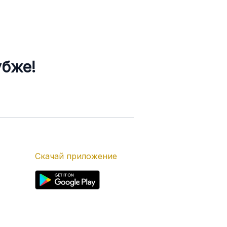
убже!
Скачай приложение