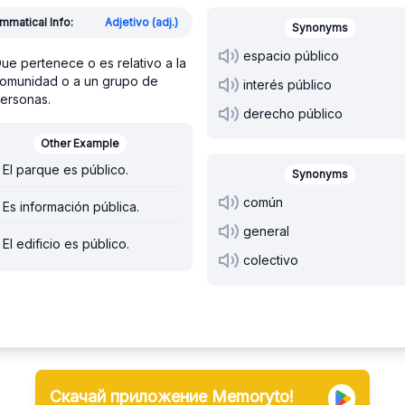
mmatical Info:
Adjetivo (adj.)
Synonyms
espacio público
ue pertenece o es relativo a la
omunidad o a un grupo de
interés público
ersonas.
derecho público
Other Example
El parque es público.
Synonyms
común
Es información pública.
general
El edificio es público.
colectivo
Скачай приложение Memoryto!