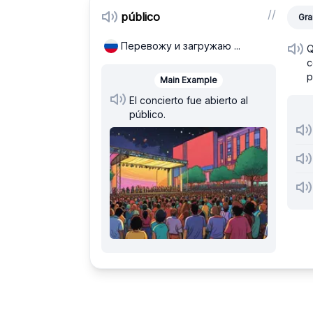
/
/
público
Gra
Перевожу и загружаю ...
Q
c
p
Main Example
El concierto fue abierto al
público.