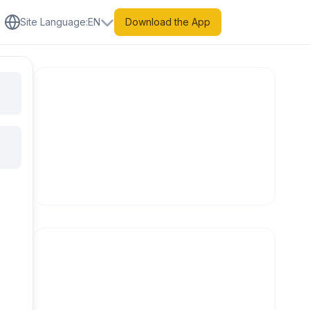
Site Language
:
EN
Download the App