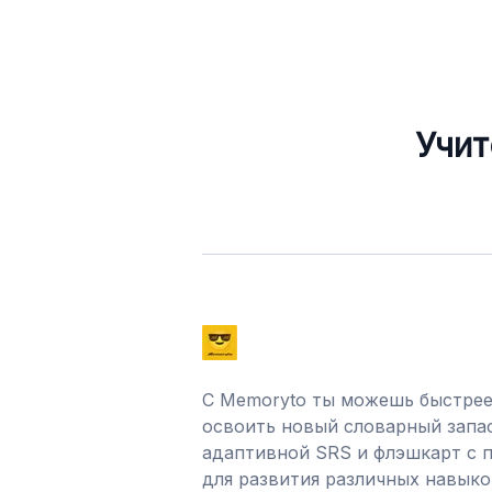
Учит
С Memoryto ты можешь быстрее
освоить новый словарный запа
адаптивной SRS и флэшкарт с
для развития различных навыко