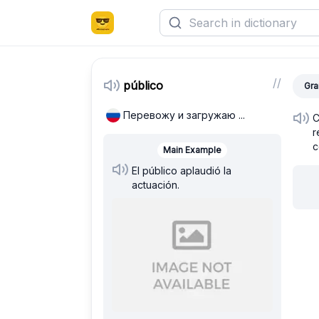
/
/
público
Gra
Перевожу и загружаю ...
C
r
c
Main Example
El público aplaudió la
actuación.