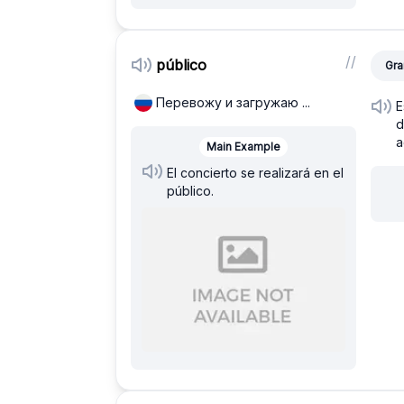
/
/
público
Gra
Перевожу и загружаю ...
E
d
a
Main Example
El concierto se realizará en el
público.