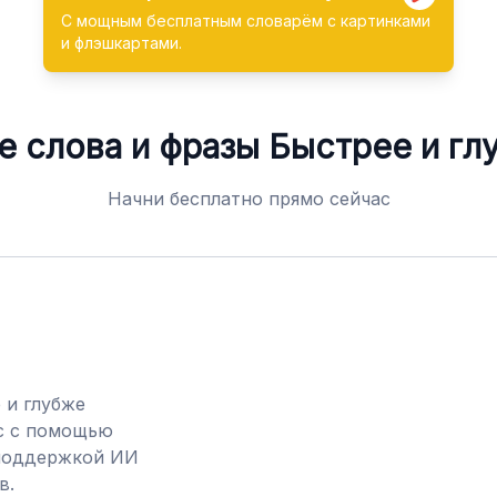
С мощным бесплатным словарём с картинками
и флэшкартами.
е слова и фразы
Быстрее и гл
Начни бесплатно прямо сейчас
 и глубже
с с помощью
 поддержкой ИИ
в.