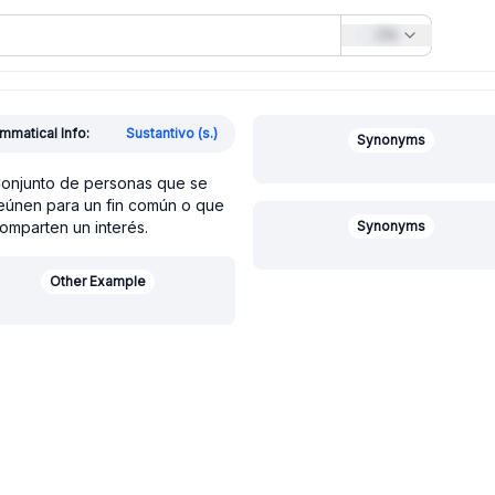
EN
mmatical Info:
Sustantivo (s.)
Synonyms
onjunto de personas que se
eúnen para un fin común o que
omparten un interés.
Synonyms
Other Example