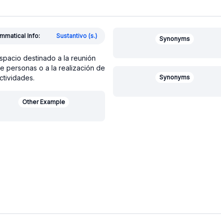
mmatical Info:
Sustantivo (s.)
Synonyms
spacio destinado a la reunión
e personas o a la realización de
ctividades.
Synonyms
Other Example