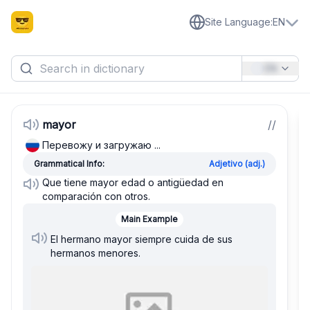
Site Language
:
EN
EN
mayor
/
/
Перевожу и загружаю ...
Grammatical Info:
Adjetivo (adj.)
Que tiene mayor edad o antigüedad en
comparación con otros.
Main Example
El hermano mayor siempre cuida de sus
hermanos menores.