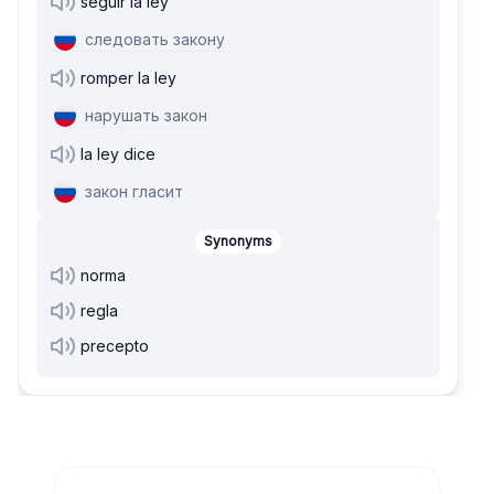
seguir la ley
следовать закону
romper la ley
нарушать закон
la ley dice
закон гласит
Synonyms
norma
regla
precepto