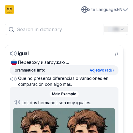
Site Language
:
EN
EN
igual
/
/
Перевожу и загружаю ...
Grammatical Info:
Adjetivo (adj.)
Que no presenta diferencias o variaciones en
comparación con algo más.
Main Example
Los dos hermanos son muy iguales.