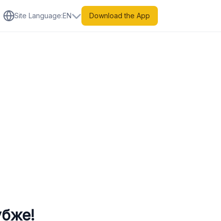
Site Language
:
EN
Download the App
убже!