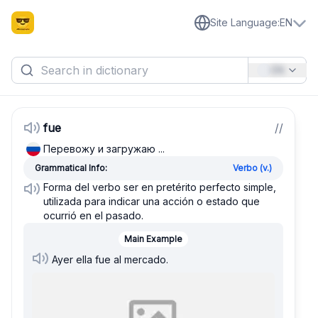
Site Language
:
EN
EN
fue
/
/
Перевожу и загружаю ...
Grammatical Info:
Verbo (v.)
Forma del verbo ser en pretérito perfecto simple,
utilizada para indicar una acción o estado que
ocurrió en el pasado.
Main Example
Ayer ella fue al mercado.