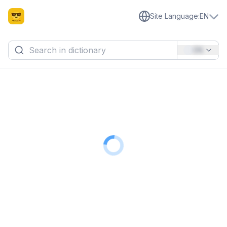
Site Language
:
EN
EN