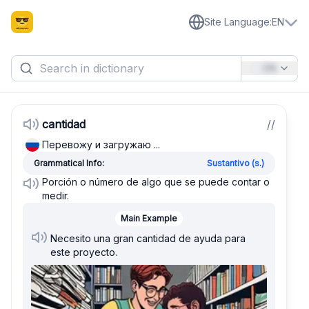
Site Language
:
EN
EN
cantidad
/
/
Перевожу и загружаю ...
Grammatical Info:
Sustantivo (s.)
Porción o número de algo que se puede contar o
medir.
Main Example
Necesito una gran cantidad de ayuda para
este proyecto.