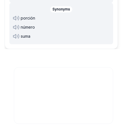
Synonyms
porción
número
suma