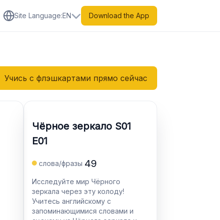
Site Language
:
EN
Download the App
Учись с флэшкартами прямо сейчас
Чёрное зеркало S01
E01
49
слова/фразы
Исследуйте мир Чёрного
зеркала через эту колоду!
Учитесь английскому с
запоминающимися словами и