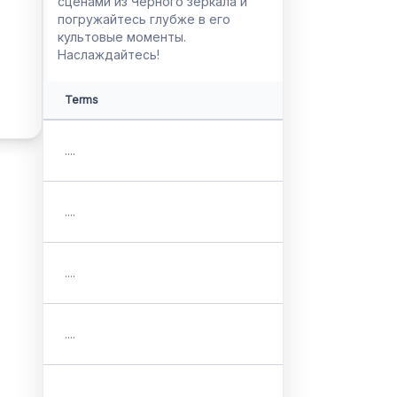
сценами из Чёрного зеркала и
погружайтесь глубже в его
культовые моменты.
Наслаждайтесь!
Terms
....
....
....
....
....