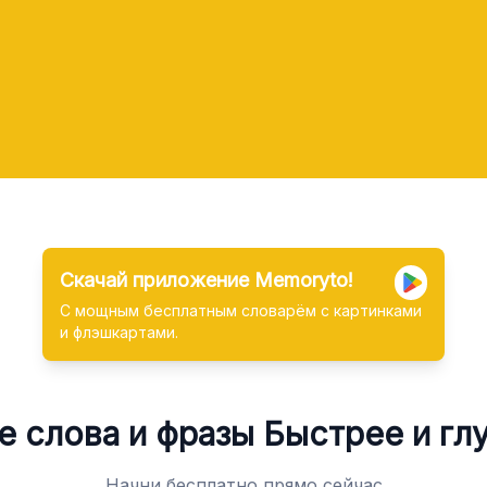
Скачай приложение Memoryto!
С мощным бесплатным словарём с картинками
и флэшкартами.
е слова и фразы
Быстрее и гл
Начни бесплатно прямо сейчас