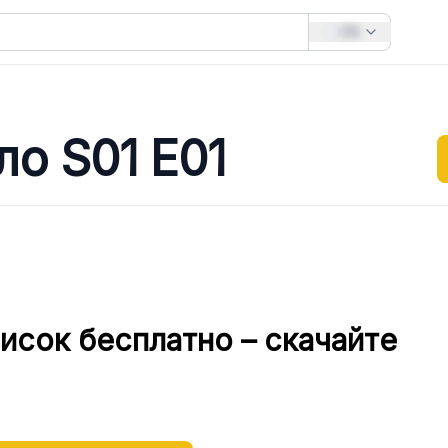
EN
ло S01 E01
исок бесплатно – скачайте