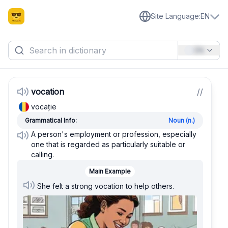
Site Language
:
EN
EN
vocation
/
/
vocație
Grammatical Info:
Noun (n.)
A person's employment or profession, especially
one that is regarded as particularly suitable or
calling.
Main Example
She felt a strong vocation to help others.