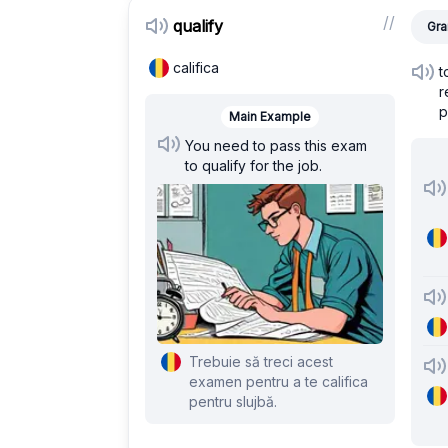
/
/
qualify
Gra
califica
t
r
p
Main Example
You need to pass this exam
to qualify for the job.
Trebuie să treci acest
examen pentru a te califica
pentru slujbă.