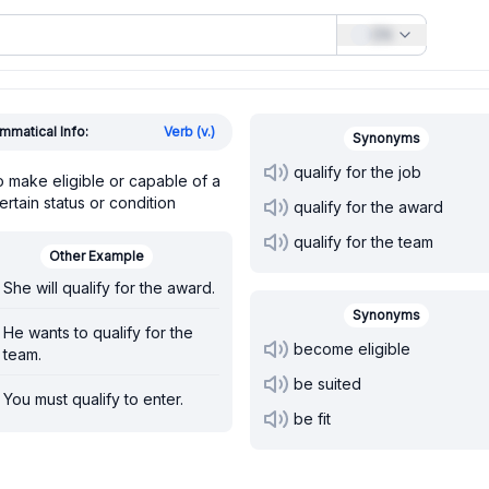
EN
mmatical Info:
Verb (v.)
Synonyms
qualify for the job
o make eligible or capable of a
ertain status or condition
qualify for the award
qualify for the team
Other Example
She will qualify for the award.
Synonyms
He wants to qualify for the
become eligible
team.
be suited
You must qualify to enter.
be fit