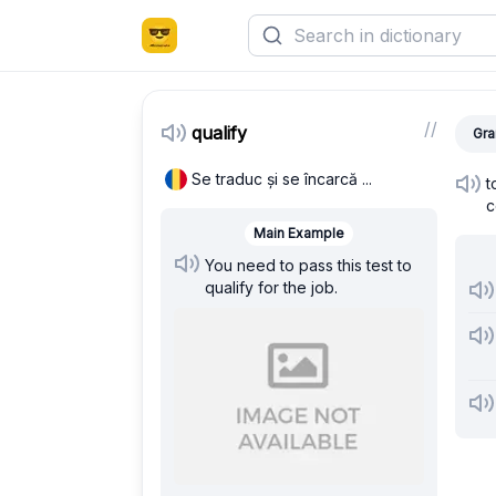
/
/
qualify
Gra
Se traduc și se încarcă ...
t
c
Main Example
You need to pass this test to
qualify for the job.