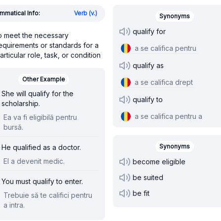
mmatical Info:
Verb (v.)
Synonyms
qualify for
o meet the necessary
equirements or standards for a
a se califica pentru
articular role, task, or condition
qualify as
Other Example
a se califica drept
She will qualify for the
qualify to
scholarship.
a se califica pentru a
Ea va fi eligibilă pentru
bursă.
Synonyms
He qualified as a doctor.
El a devenit medic.
become eligible
be suited
You must qualify to enter.
be fit
Trebuie să te califici pentru
a intra.