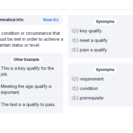
mmatical Info:
Noun (n.)
Synonyms
key qualify
 condition or circumstance that
ust be met in order to achieve a
meet a qualify
ertain status or level.
pass a qualify
Other Example
This is a key qualify for the
Synonyms
job.
requirement
Meeting the age qualify is
condition
important.
prerequisite
The test is a qualify to pass.