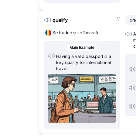
/
/
qualify
Gra
Se traduc și se încarcă ...
A
m
c
Main Example
Having a valid passport is a
key qualify for international
travel.