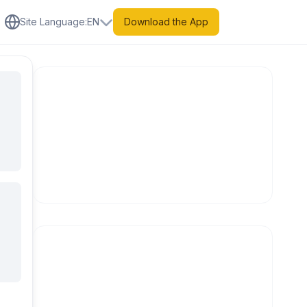
Site Language
:
EN
Download the App