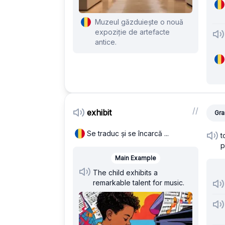
Muzeul găzduiește o nouă
expoziție de artefacte
antice.
/
/
exhibit
Gra
Se traduc și se încarcă ...
t
p
Main Example
The child exhibits a
remarkable talent for music.