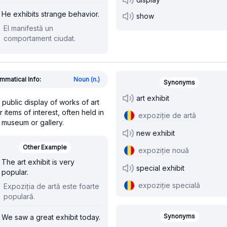
He exhibits strange behavior.
show
El manifestă un
comportament ciudat.
mmatical Info:
Noun (n.)
Synonyms
art exhibit
 public display of works of art
r items of interest, often held in
expoziție de artă
 museum or gallery.
new exhibit
Other Example
expoziție nouă
The art exhibit is very
special exhibit
popular.
expoziție specială
Expoziția de artă este foarte
populară.
Synonyms
We saw a great exhibit today.