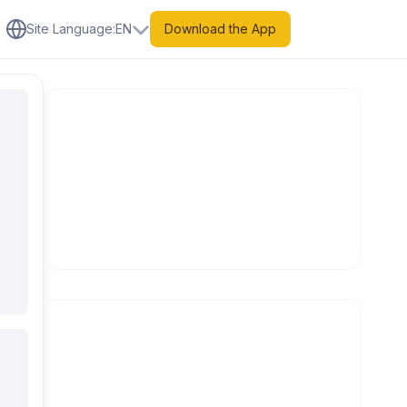
Site Language
:
EN
Download the App