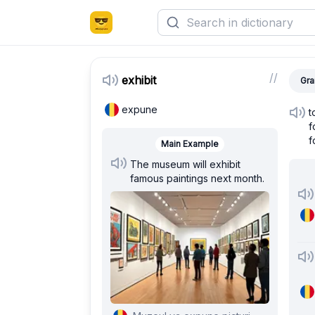
/
/
exhibit
Gra
expune
t
f
f
Main Example
The museum will exhibit
famous paintings next month.