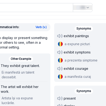
EN
mmatical Info:
Verb (v.)
Synonyms
exhibit paintings
o display or present something
or others to see, often in a
a expune picturi
ormal setting.
exhibit symptoms
Other Example
a prezenta simptome
They exhibit great talent.
exhibit courage
Ei manifestă un talent
a manifesta curaj
deosebit.
The artist will exhibit her
Synonyms
work.
Artista își va expune
present
lucrările.
display