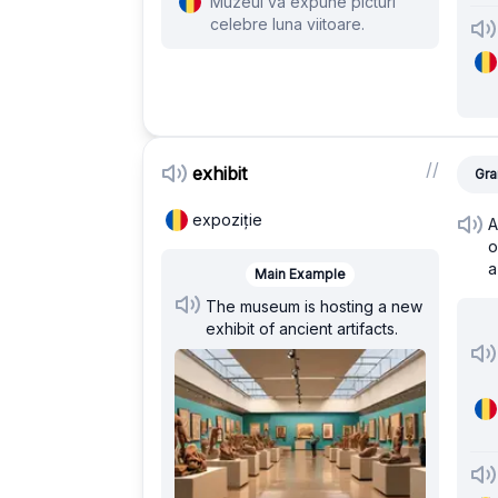
Muzeul va expune picturi
celebre luna viitoare.
/
/
exhibit
Gra
expoziție
A
o
a
Main Example
The museum is hosting a new
exhibit of ancient artifacts.