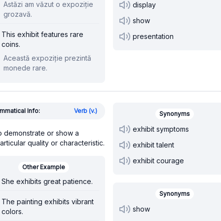
Astăzi am văzut o expoziție
display
grozavă.
show
This exhibit features rare
presentation
coins.
Această expoziție prezintă
monede rare.
mmatical Info:
Verb (v.)
Synonyms
exhibit symptoms
o demonstrate or show a
articular quality or characteristic.
exhibit talent
exhibit courage
Other Example
She exhibits great patience.
Synonyms
The painting exhibits vibrant
show
colors.