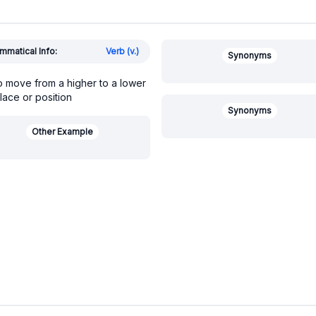
mmatical Info:
Verb (v.)
Synonyms
o move from a higher to a lower
lace or position
Synonyms
Other Example