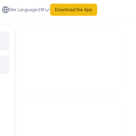
Site Language
:
EN
Download the App