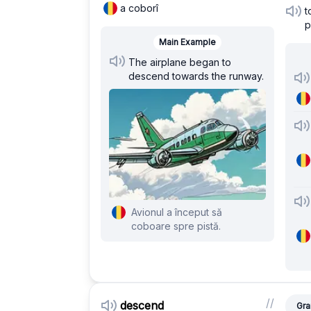
a coborî
t
p
Main Example
The airplane began to
descend towards the runway.
Avionul a început să
coboare spre pistă.
/
/
descend
Gra