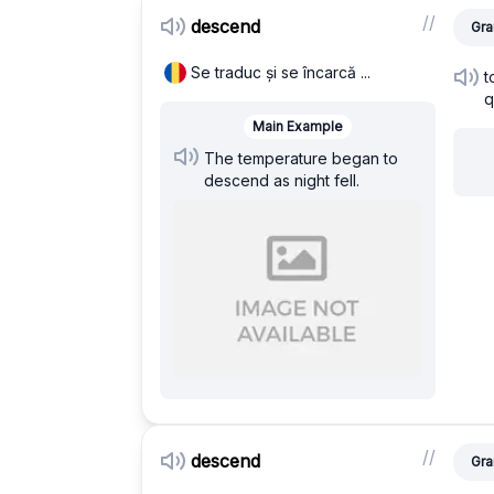
/
/
descend
Gra
Se traduc și se încarcă ...
t
q
Main Example
The temperature began to
descend as night fell.
/
/
descend
Gra