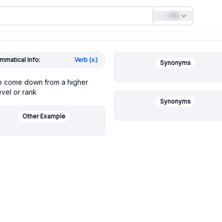
EN
mmatical Info:
Verb (v.)
Synonyms
o come down from a higher
evel or rank
Synonyms
Other Example