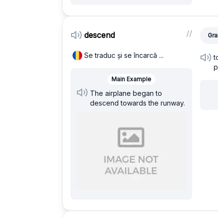
/
/
descend
Gra
Se traduc și se încarcă ...
t
p
Main Example
The airplane began to
descend towards the runway.