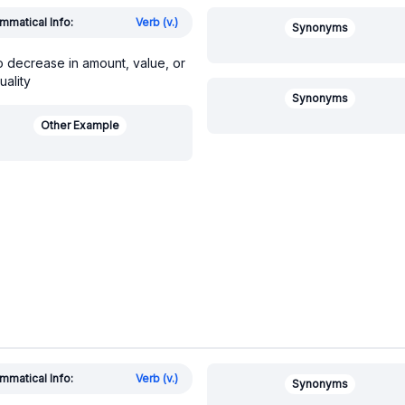
mmatical Info:
Verb (v.)
Synonyms
o decrease in amount, value, or
uality
Synonyms
Other Example
mmatical Info:
Verb (v.)
Synonyms