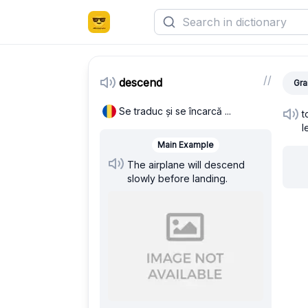
/
/
descend
Gra
Se traduc și se încarcă ...
t
l
Main Example
The airplane will descend
slowly before landing.