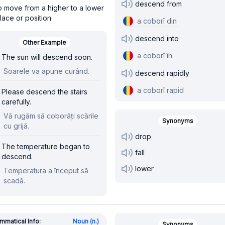
descend from
o move from a higher to a lower
lace or position
a coborî din
descend into
Other Example
a coborî în
The sun will descend soon.
Soarele va apune curând.
descend rapidly
a coborî rapid
Please descend the stairs
carefully.
Vă rugăm să coborâți scările
Synonyms
cu grijă.
drop
The temperature began to
fall
descend.
lower
Temperatura a început să
scadă.
mmatical Info:
Noun (n.)
Synonyms