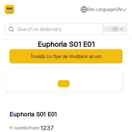
Site Language
:
EN
EN
Euphoria S01 E01
Învață cu fișe de învățare acum
Euphoria S01 E01
1237
cuvinte/fraze