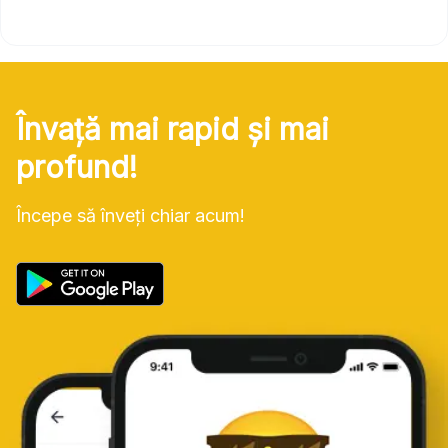
Învață mai rapid și mai
profund!
Începe să înveți chiar acum!