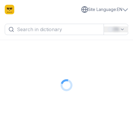
Site Language
:
EN
EN