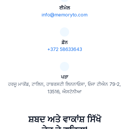
ਈਮੇਲ
info@memoryto.com
ਫ਼ੋਨ
+372 58633643
ਪਤਾ
ਹਰਜੂ ਮਾਕੋਂਡ, ਟਾਲਿਨ, ਹਾਬਰਸਟੀ ਲਿਨਨਾਓਸਾ, ਓਜਾ ਟੀਐਨ 79-2,
13516, ਐਸਟੋਨੀਆ
ਸ਼ਬਦ ਅਤੇ ਵਾਕਾਂਸ਼ ਸਿੱਖੋ