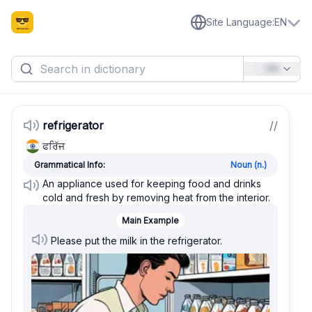
Site Language
:
EN
EN
refrigerator
/
/
ਫਰਿੱਜ
Grammatical Info:
Noun (n.)
An appliance used for keeping food and drinks
cold and fresh by removing heat from the interior.
Main Example
Please put the milk in the refrigerator.