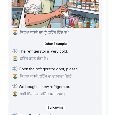
ਕਿਰਪਾ ਕਰਕੇ ਦੁੱਧ ਨੂੰ ਫਰਿੱਜ ਵਿੱਚ ਰੱਖੋ।
Other Example
The refrigerator is very cold.
ਫ਼ਰਿੱਜ ਬਹੁਤ ਠੰਡਾ ਹੈ।
Open the refrigerator door, please.
ਕਿਰਪਾ ਕਰਕੇ ਫਰਿੱਜ ਦਾ ਦਰਵਾਜ਼ਾ ਖੋਲ੍ਹੋ।
We bought a new refrigerator.
ਅਸੀਂ ਇੱਕ ਨਵਾਂ ਫਰਿੱਜ ਖਰੀਦਿਆ।
Synonyms