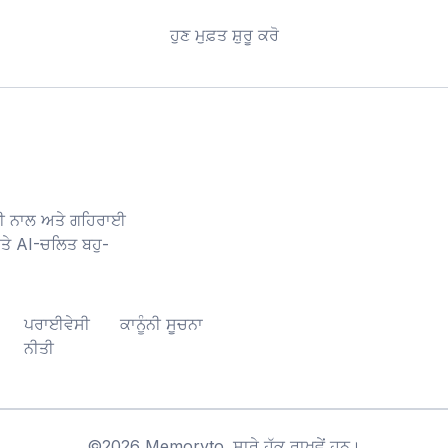
ਹੁਣ ਮੁਫ਼ਤ ਸ਼ੁਰੂ ਕਰੋ
ਜ਼ੀ ਨਾਲ ਅਤੇ ਗਹਿਰਾਈ
ਤੇ AI-ਚਲਿਤ ਬਹੁ-
ਪਰਾਈਵੇਸੀ
ਕਾਨੂੰਨੀ ਸੂਚਨਾ
ਨੀਤੀ
©
2026
Memoryto.
ਸਾਰੇ ਹੱਕ ਰਾਖਵੇਂ ਹਨ।