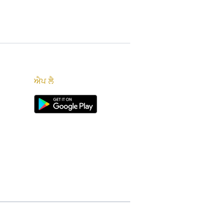
ਐਪ ਲੈ