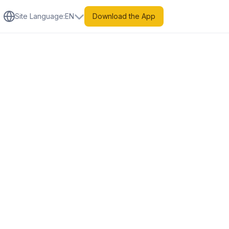
Site Language
:
EN
Download the App