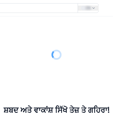
EN
ਸ਼ਬਦ ਅਤੇ ਵਾਕਾਂਸ਼ ਸਿੱਖੋ
ਤੇਜ਼ ਤੇ ਗਹਿਰਾ!