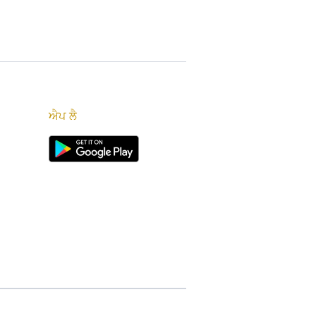
ਐਪ ਲੈ