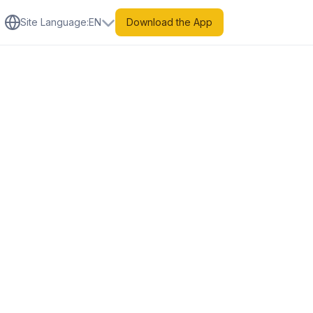
Site Language
:
EN
Download the App