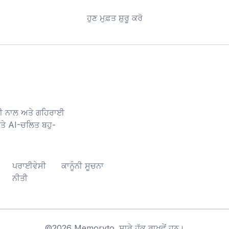
ਹੁਣ ਮੁਫ਼ਤ ਸ਼ੁਰੂ ਕਰੋ
ਜ਼ੀ ਨਾਲ ਅਤੇ ਗਹਿਰਾਈ
ਤੇ AI-ਚਲਿਤ ਬਹੁ-
ਪਰਾਈਵੇਸੀ
ਕਾਨੂੰਨੀ ਸੂਚਨਾ
ਨੀਤੀ
©
2026
Memoryto.
ਸਾਰੇ ਹੱਕ ਰਾਖਵੇਂ ਹਨ।