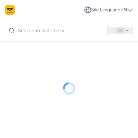
Site Language
:
EN
EN