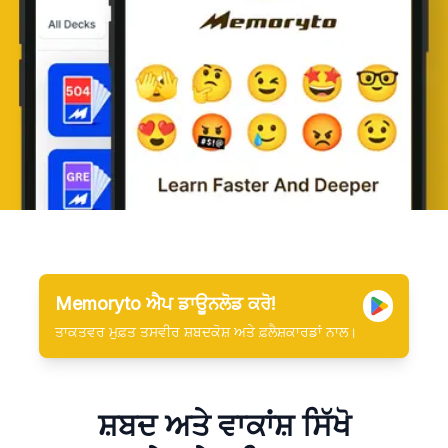
Memoryto ਐਪ ਡਾਊਨਲੋਡ ਕਰੋ!
ਤਾਕਤਵਰ ਮੁਫ਼ਤ ਤਸਵੀਰ ਸ਼ਬਦਕੋਸ਼ ਅਤੇ ਫ਼ਲੈਸ਼ਕਾਰਡਾਂ ਨਾਲ।
ਸ਼ਬਦ ਅਤੇ ਵਾਕਾਂਸ਼ ਸਿੱਖੋ