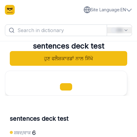
Site Language
:
EN
EN
sentences deck test
ਹੁਣ ਫਲੈਸ਼ਕਾਰਡਾਂ ਨਾਲ ਸਿੱਖੋ
sentences deck test
6
ਸ਼ਬਦ/ਵਾਕ