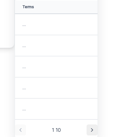
Terms
....
....
....
....
....
1
10