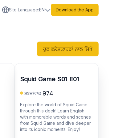
Site Language
:
EN
Download the App
ਹੁਣ ਫਲੈਸ਼ਕਾਰਡਾਂ ਨਾਲ ਸਿੱਖੋ
Squid Game S01 E01
974
ਸ਼ਬਦ/ਵਾਕ
Explore the world of Squid Game
through this deck! Learn English
with memorable words and scenes
from Squid Game and dive deeper
into its iconic moments. Enjoy!