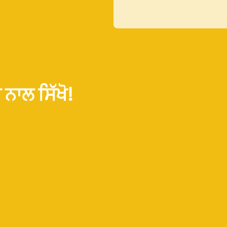
ਾਲ ਸਿੱਖੋ!