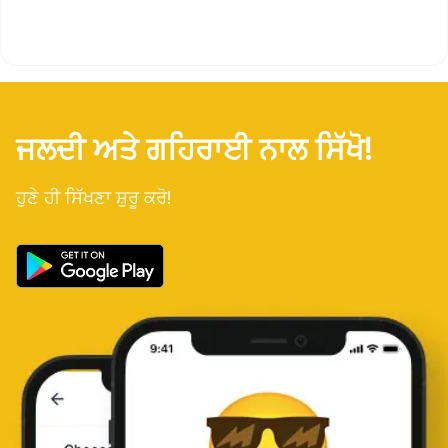
ਜਲਦੀ ਅਤੇ ਗਹਿਰਾਈ ਨਾਲ ਸਿੱਖੋ!
ਹੁਣੇ ਹੀ ਸਿੱਖਣਾ ਸ਼ੁਰੂ ਕਰੋ!