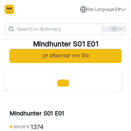
Site Language
:
EN
EN
Mindhunter S01 E01
ਹੁਣ ਫਲੈਸ਼ਕਾਰਡਾਂ ਨਾਲ ਸਿੱਖੋ
Mindhunter S01 E01
1374
ਸ਼ਬਦ/ਵਾਕ