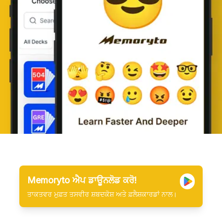
Memoryto ਐਪ ਡਾਊਨਲੋਡ ਕਰੋ!
ਤਾਕਤਵਰ ਮੁਫ਼ਤ ਤਸਵੀਰ ਸ਼ਬਦਕੋਸ਼ ਅਤੇ ਫ਼ਲੈਸ਼ਕਾਰਡਾਂ ਨਾਲ।