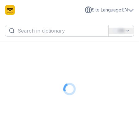
Site Language
:
EN
EN