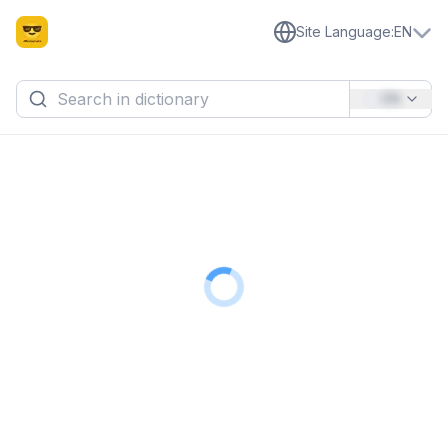
Site Language
:
EN
EN