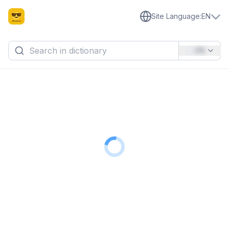
Site Language
:
EN
EN