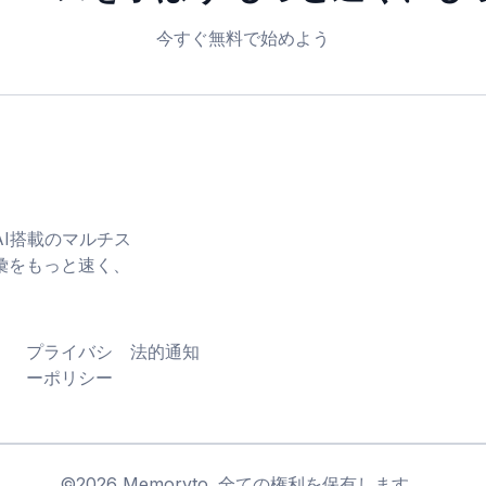
今すぐ無料で始めよう
とAI搭載のマルチス
彙をもっと速く、
プライバシ
法的通知
ーポリシー
©
2026
Memoryto.
全ての権利を保有します。