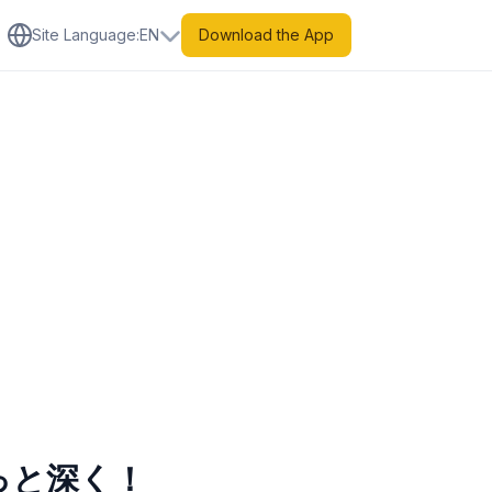
Site Language
:
EN
Download the App
っと深く！