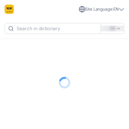
Site Language
:
EN
EN