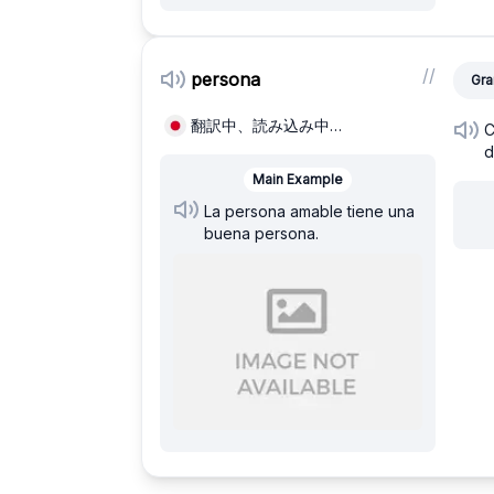
/
/
persona
Gra
翻訳中、読み込み中…
C
d
Main Example
La persona amable tiene una
buena persona.