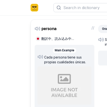
/
/
persona
Gra
翻訳中、読み込み中…
S
i
Main Example
Cada persona tiene sus
propias cualidades únicas.