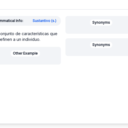
mmatical Info:
Sustantivo (s.)
Synonyms
onjunto de características que
efinen a un individuo.
Synonyms
Other Example