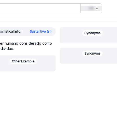
EN
mmatical Info:
Sustantivo (s.)
Synonyms
er humano considerado como
ndividuo.
Synonyms
Other Example