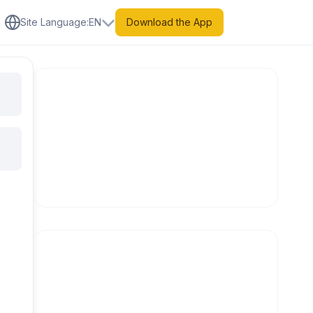
Site Language
:
EN
Download the App