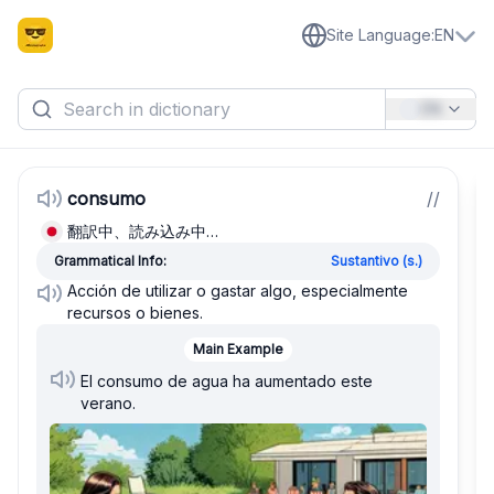
Site Language
:
EN
EN
consumo
/
/
翻訳中、読み込み中…
Grammatical Info:
Sustantivo (s.)
Acción de utilizar o gastar algo, especialmente
recursos o bienes.
Main Example
El consumo de agua ha aumentado este
verano.