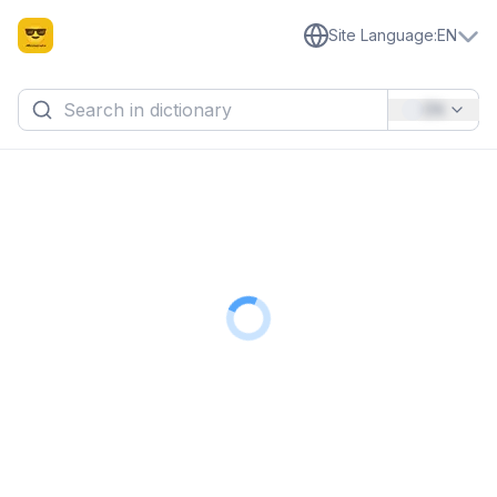
Site Language
:
EN
EN