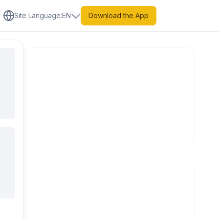
Site Language
:
EN
Download the App