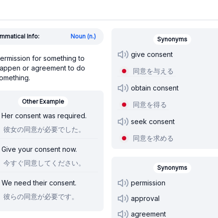
mmatical Info:
Noun (n.)
Synonyms
give consent
ermission for something to
appen or agreement to do
同意を与える
omething.
obtain consent
Other Example
同意を得る
Her consent was required.
seek consent
彼女の同意が必要でした。
同意を求める
Give your consent now.
今すぐ同意してください。
Synonyms
We need their consent.
permission
彼らの同意が必要です。
approval
agreement