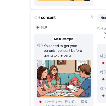
/
/
consent
Gra
同意
p
h
s
Main Example
You need to get your
parents' consent before
going to the party.
パーティーに行く前に、両親