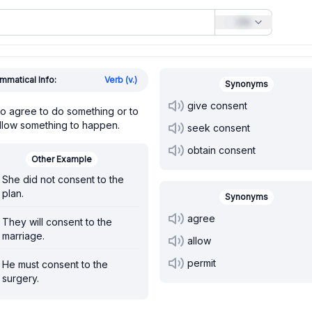
EN
mmatical Info:
Verb (v.)
Synonyms
give consent
o agree to do something or to
llow something to happen.
seek consent
obtain consent
Other Example
She did not consent to the
plan.
Synonyms
agree
They will consent to the
marriage.
allow
permit
He must consent to the
surgery.