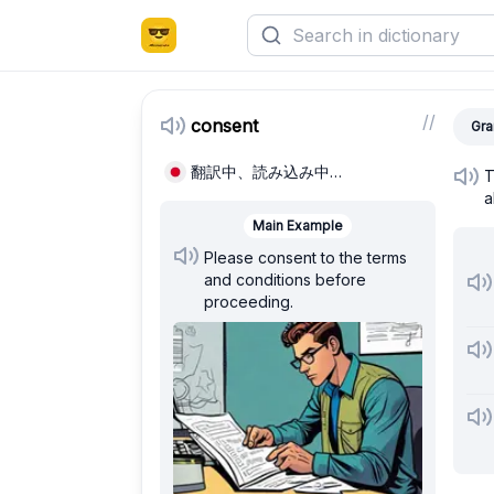
/
/
consent
Gra
翻訳中、読み込み中…
T
a
Main Example
Please consent to the terms
and conditions before
proceeding.