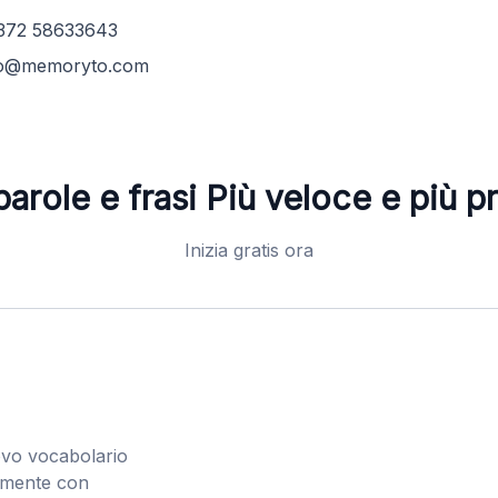
372 58633643
fo@memoryto.com
arole e frasi
Più veloce e più p
Inizia gratis ora
vo vocabolario
amente con