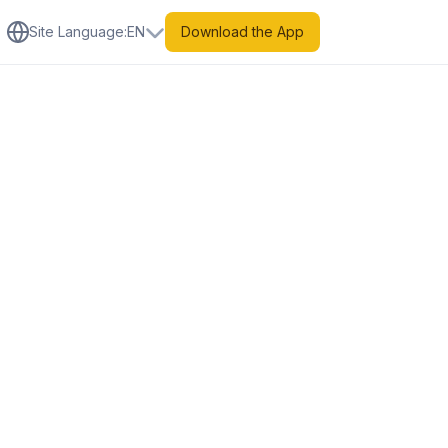
Site Language
:
EN
Download the App