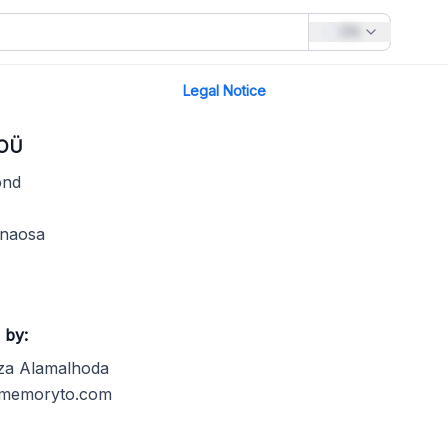
EN
Legal Notice
 OÜ
ond
nnaosa
 by:
za Alamalhoda
memoryto.com