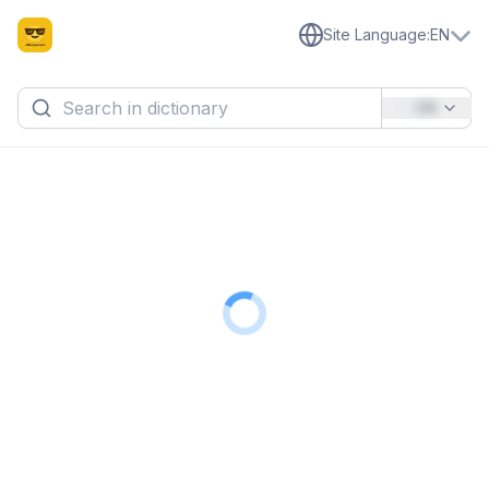
Site Language
:
EN
EN