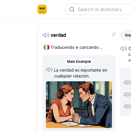
/
/
verdad
Gra
Traducendo e caricando ...
C
c
v
Main Example
La verdad es importante en
cualquier relación.