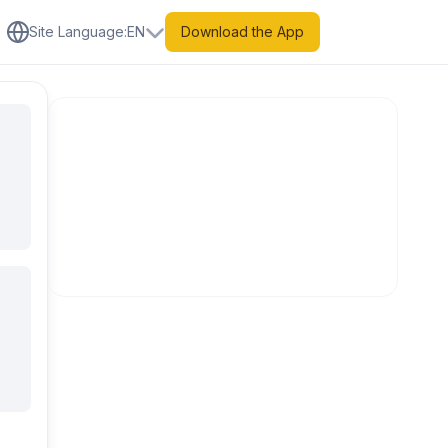
Site Language
:
EN
Download the App