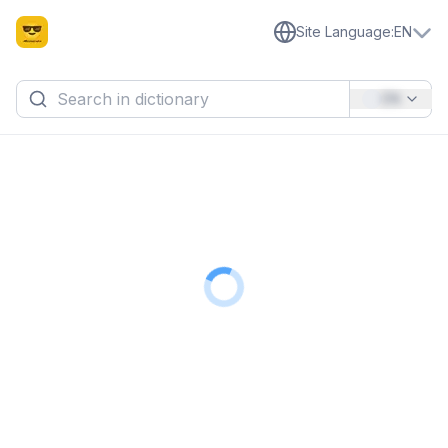
Site Language
:
EN
EN