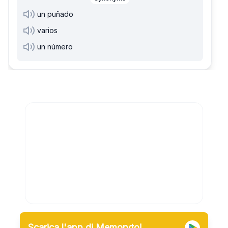
un puñado
varios
un número
Scarica l'app di Memoryto!