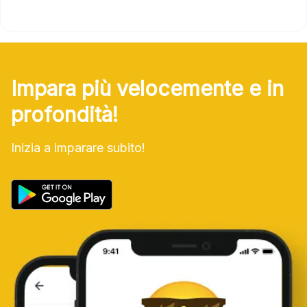
Impara più velocemente e in
profondità!
Inizia a imparare subito!