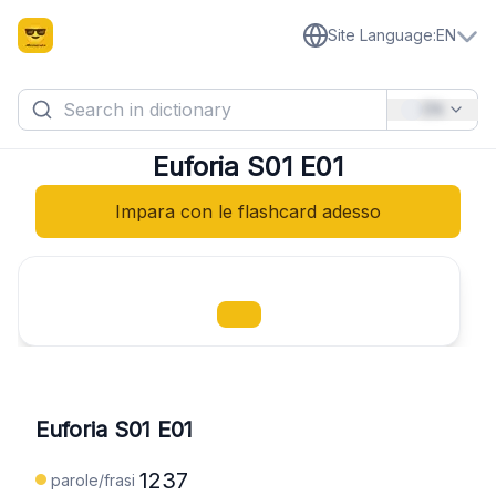
Site Language
:
EN
EN
Euforia S01 E01
Impara con le flashcard adesso
Euforia S01 E01
1237
parole/frasi