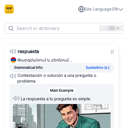
Site Language
:
EN
EN
respuesta
/
/
Թարգմանում և բեռնում…
Grammatical Info:
Sustantivo (s.)
Contestación o solución a una pregunta o
problema.
Main Example
La respuesta a tu pregunta es simple.