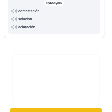
Synonyms
contestación
solución
aclaración