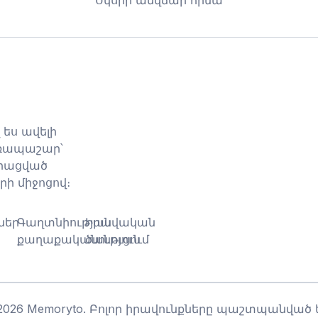
 ես ավելի
առապաշար՝
որացված
ի միջոցով։
ներ
Գաղտնիության
Իրավական
քաղաքականություն
ծանուցում
2026
Memoryto.
Բոլոր իրավունքները պաշտպանված ե