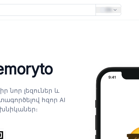
EN
emoryto
ր նոր լեզուներ և
տագործելով հզոր AI
եխնիկաներ։