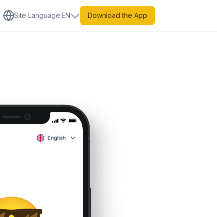
Site Language
:
EN
Download the App